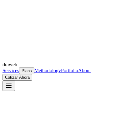
draweb
Services
Methodology
Portfolio
About
Plans
Cotizar Ahora