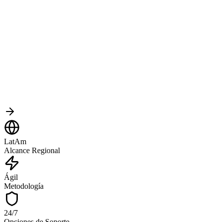
Eficiencia
Flexible
100%
Adaptabilidad
del Proyecto
LatAm
Alcance Regional
Ágil
Metodología
24/7
Opciones de Soporte